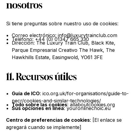
nosotros
Si tiene preguntas sobre nuestro uso de cookies:
Correo electrónico: info@luxurytrainclub.com
Teléfono: +44 (0) 01347 665 330
Dirección: The Luxury Train Club, Black Kite,
Parque Empresarial Creativo The Hawk, The
Hawkhills Estate, Easingwold, YO61 3FE
11. Recursos útiles
Guía de ICO
: ico.org.uk/for-organisations/guide-to-
pecr/cookies-and-similar-technologies/
Todo sobre las cookies
: allaboutcookies.org
Sus opciones en línea
: youronlinechoic.eu
Centro de preferencias de cookies
: [El enlace se
agregará cuando se implemente]