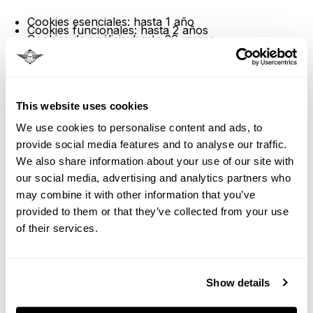
Cookies esenciales: hasta 1 año
Cookies funcionales: hasta 2 años
Cookies de análisis: hasta 26 meses
Cookies de marketing: hasta 2 años
6. Administrar sus
This website uses cookies
preferencias de cookies
We use cookies to personalise content and ads, to
provide social media features and to analyse our traffic.
We also share information about your use of our site with
Configuración del navegador:
our social media, advertising and analytics partners who
may combine it with other information that you’ve
Puede controlar las cookies a través de la
provided to them or that they’ve collected from your use
configuración de su navegador:
of their services.
Cromar
: Configuración > Privacidad y seguridad >
Cookies
Firefox
: Configuración > Privacidad y seguridad >
Show details
Cookies
Safari
: Preferencias > Privacidad > Cookies
Borde
: Configuración > Cookies y permisos del