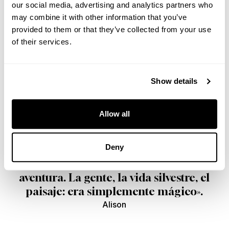
our social media, advertising and analytics partners who
may combine it with other information that you’ve
provided to them or that they’ve collected from your use
of their services.
Show details
«¡Una experiencia verdaderamente
única en la vida! Desde la majestuosa
Allow all
costa de Ciudad del Cabo hasta las
impresionantes Cataratas Victoria y el
Deny
inolvidable viaje a bordo del Rovos
Rail, cada día traía consigo una nueva
aventura. La gente, la vida silvestre, el
paisaje: era simplemente mágico».
Alison